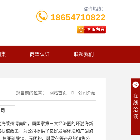
咨询热线：
18654710822
图集
商盟认证
联系我们
<
您当前的位置：
网站首页
公司介绍
在
线
洽
谈
渤海莱州湾南畔，属国家第三大经济圈的环渤海新
的扶植政策，为公司提供了良好发展环境和广阔的
、焦亚硫酸钠、元明粉、融雪剂等产品的销售公