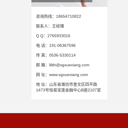
咨询热线：
18654710822
联系人：
王经理
Q Q：
2765933016
电 话：
191-06367596
传 真：
0536-5330114
邮 箱：
lilith@sgxuexiang.com
网 址：
www.sgxuexiang.com
地 址：
山东省潍坊市奎文区四平路
1473号恒易宝莲金融中心B座2107室