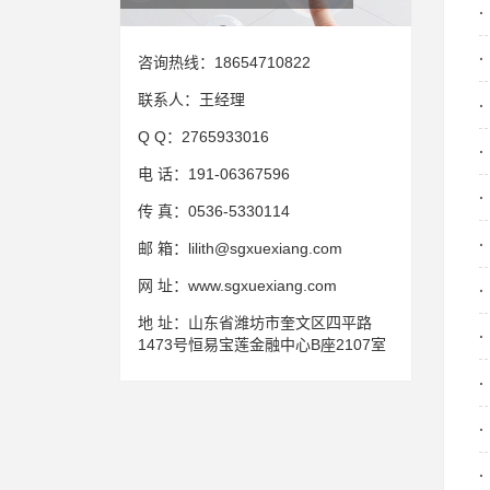
咨询热线：
18654710822
联系人：
王经理
Q Q：
2765933016
电 话：
191-06367596
传 真：
0536-5330114
邮 箱：
lilith@sgxuexiang.com
网 址：
www.sgxuexiang.com
地 址：
山东省潍坊市奎文区四平路
1473号恒易宝莲金融中心B座2107室